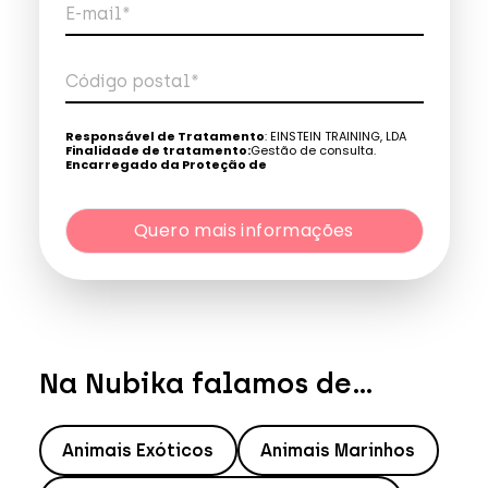
E-mail*
Código postal*
Telefone*
Responsável de Tratamento
: EINSTEIN TRAINING, LDA
Finalidade de tratamento:
Gestão de consulta.
Encarregado da Proteção de
Dados:
dpo@northius.com
Quero mais informações
Destinatários
: Nenhum dado será transferido, exceto
por obrigação legal. / Direitos: aceder, retificar e excluir os
dados, bem como outros direitos, conforme o explicito na
Quero mais informações
Política de Privacidade
.
Na Nubika falamos de...
Animais Exóticos
Animais Marinhos