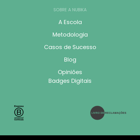
SOBRE A NUBIKA
A Escola
Metodologia
Casos de Sucesso
Blog
Opiniões
Badges Digitais