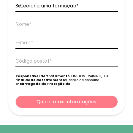
Seleciona uma formação*
Seleciona uma formação*
Nome*
E-mail*
Código postal*
Telefone*
Responsável de Tratamento
: EINSTEIN TRAINING, LDA
Finalidade de tratamento:
Gestão de consulta.
Encarregado da Proteção de
Dados:
dpo@northius.com
Quero mais informações
Destinatários
: Nenhum dado será transferido, exceto por
obrigação legal. / Direitos: aceder, retificar e excluir os
dados, bem como outros direitos, conforme o explicito na
Quero mais informações
Política de Privacidade
.