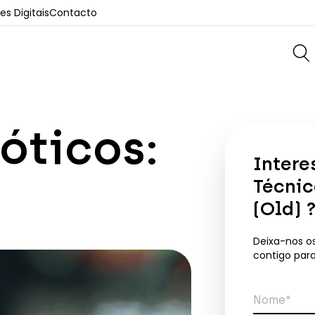
s Digitais
Contacto
óticos:
Intere
Técnic
(Old)
Deixa-nos o
contigo par
Nome*