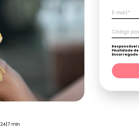
E-mail*
Código pos
Tele
Responsável 
Finalidade d
Encarregado 
Destinatários
legal. / Direito
direitos, confo
|
024
7 min