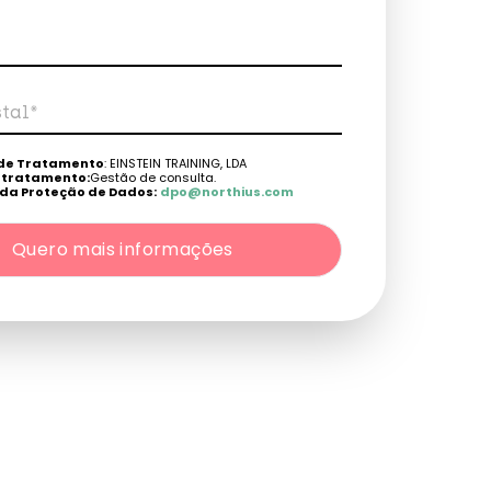
tal*
fone*
de Tratamento
: EINSTEIN TRAINING, LDA
e tratamento:
Gestão de consulta.
da Proteção de Dados:
dpo@northius.com
Quero mais informações
: Nenhum dado será transferido, exceto por obrigação
s: aceder, retificar e excluir os dados, bem como outros
rme o explicito na
Política de Privacidade
.
Quero mais informações