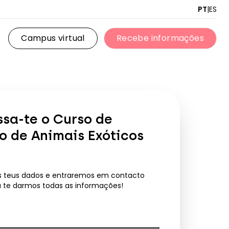
PT
|
ES
Campus virtual
Recebe informações
Campus virtual
Recebe informações
ssa-te o
Curso de
o de Animais Exóticos
?
s teus dados e entraremos em contacto
a te darmos todas as informações!