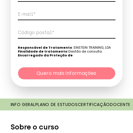
E-mail*
Código postal*
Telefone*
Responsável de Tratamento
: EINSTEIN TRAINING, LDA
Finalidade de tratamento:
Gestão de consulta.
Encarregado da Proteção de
Dados:
dpo@northius.com
Quero mais informações
Destinatários
: Nenhum dado será transferido, exceto
por obrigação legal. / Direitos: aceder, retificar e excluir os
dados, bem como outros direitos, conforme o explicito na
Quero mais informações
Política de Privacidade
.
INFO GERAL
PLANO DE ESTUDOS
CERTIFICAÇÃO
DOCENTE
Sobre o curso