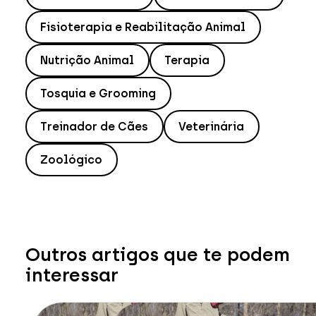
Fisioterapia e Reabilitação Animal
Nutrição Animal
Terapia
Tosquia e Grooming
Treinador de Cães
Veterinária
Zoológico
Outros artigos que te podem
interessar