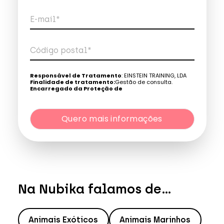
E-mail*
Código postal*
Telefone*
Responsável de Tratamento
: EINSTEIN TRAINING, LDA
Finalidade de tratamento:
Gestão de consulta.
Encarregado da Proteção de
Dados:
dpo@northius.com
Quero mais informações
Destinatários
: Nenhum dado será transferido, exceto
por obrigação legal. / Direitos: aceder, retificar e excluir os
dados, bem como outros direitos, conforme o explicito na
Quero mais informações
Política de Privacidade
.
Na Nubika falamos de...
Animais Exóticos
Animais Marinhos