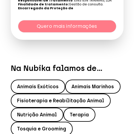
Responsável de Tratamento
: EINSTEIN TRAINING, LDA
Finalidade de tratamento:
Gestão de consulta.
Encarregado da Proteção de
Dados:
dpo@northius.com
Quero mais informações
Destinatários
: Nenhum dado será transferido, exceto
por obrigação legal. / Direitos: aceder, retificar e excluir os
dados, bem como outros direitos, conforme o explicito na
Quero mais informações
Política de Privacidade
.
Na Nubika falamos de...
Animais Exóticos
Animais Marinhos
Fisioterapia e Reabilitação Animal
Nutrição Animal
Terapia
Tosquia e Grooming