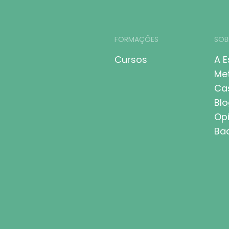
FORMAÇÕES
SOB
Cursos
A E
Me
Ca
Blo
Opi
Bad