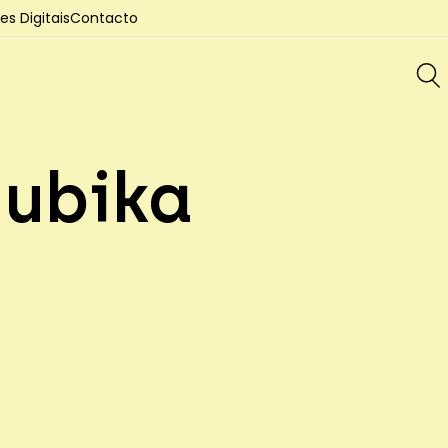
s Digitais
Contacto
Nubika