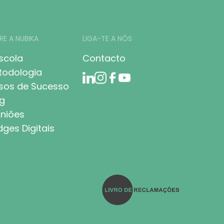
RE A NUBIKA
LIGA-TE A NÓS
scola
Contacto
todologia
sos de Sucesso
g
niões
ges Digitais