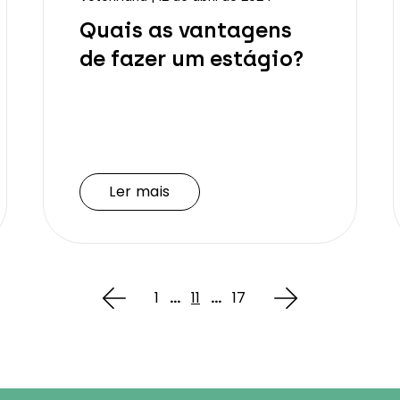
Quais as vantagens
de fazer um estágio?
Ler mais
Ler mais
1
...
11
...
17