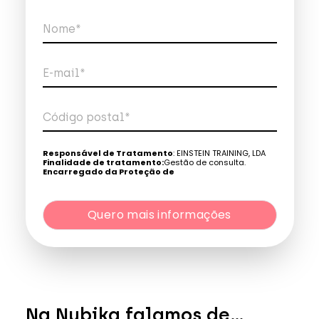
Nome*
E-mail*
Código postal*
Telefone*
Responsável de Tratamento
: EINSTEIN TRAINING, LDA
Finalidade de tratamento:
Gestão de consulta.
Encarregado da Proteção de
Dados:
dpo@northius.com
Quero mais informações
Destinatários
: Nenhum dado será transferido, exceto
por obrigação legal. / Direitos: aceder, retificar e excluir os
dados, bem como outros direitos, conforme o explicito na
Quero mais informações
Política de Privacidade
.
Na Nubika falamos de...