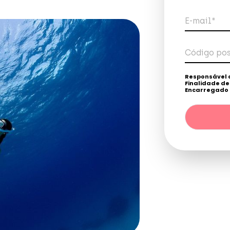
E-mail*
Código pos
Tele
Responsável 
Finalidade d
Encarregado 
Destinatários
legal. / Direito
direitos, confo