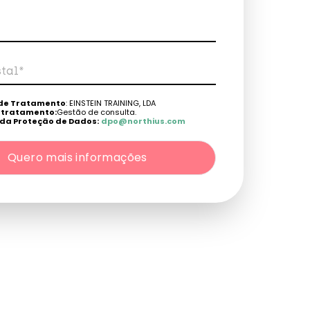
tal*
fone*
de Tratamento
: EINSTEIN TRAINING, LDA
e tratamento:
Gestão de consulta.
da Proteção de Dados:
dpo@northius.com
Quero mais informações
: Nenhum dado será transferido, exceto por obrigação
s: aceder, retificar e excluir os dados, bem como outros
rme o explicito na
Política de Privacidade
.
Quero mais informações