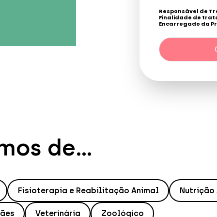
Responsável de T
Finalidade de tra
Encarregado da Pr
Destinatários
: Nen
/ Direitos: aceder, re
conforme o explicito
mos de...
Fisioterapia e Reabilitação Animal
Nutrição
Cães
Veterinária
Zoológico