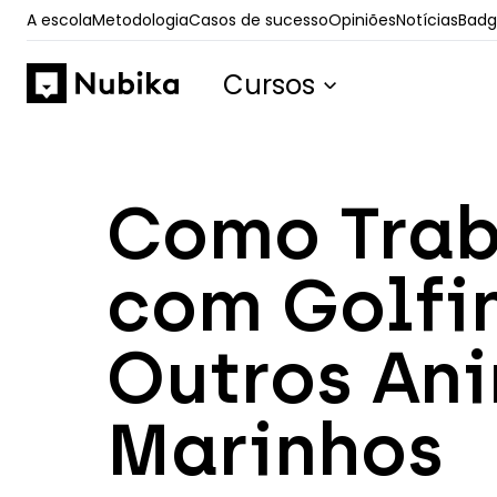
A escola
Metodologia
Casos de sucesso
Opiniões
Notícias
Badge
Cursos
Como Trab
com Golfi
Outros An
Marinhos