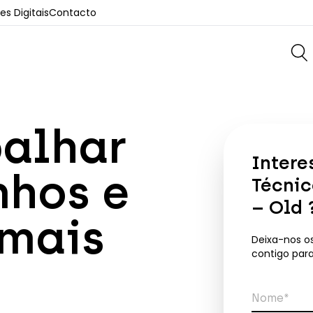
s Digitais
Contacto
alhar
Intere
nhos e
Técnic
– Old
imais
Deixa-nos o
contigo par
Nome*