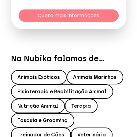
Dados:
dpo@northius.com
Quero mais informações
Destinatários
: Nenhum dado será transferido, exceto
por obrigação legal. / Direitos: aceder, retificar e excluir os
dados, bem como outros direitos, conforme o explicito na
Quero mais informações
Política de Privacidade
.
Na Nubika falamos de...
Animais Exóticos
Animais Marinhos
Fisioterapia e Reabilitação Animal
Nutrição Animal
Terapia
Tosquia e Grooming
Treinador de Cães
Veterinária