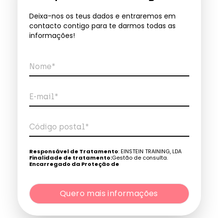
Deixa-nos os teus dados e entraremos em
contacto contigo para te darmos todas as
informações!
Nome*
E-mail*
Código postal*
Telefone*
Responsável de Tratamento
: EINSTEIN TRAINING, LDA
Finalidade de tratamento:
Gestão de consulta.
Encarregado da Proteção de
Dados:
dpo@northius.com
Quero mais informações
Destinatários
: Nenhum dado será transferido, exceto
por obrigação legal. / Direitos: aceder, retificar e excluir os
dados, bem como outros direitos, conforme o explicito na
Quero mais informações
Política de Privacidade
.