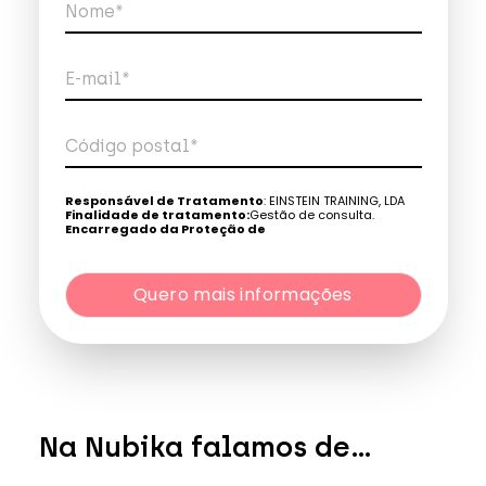
Nome*
E-mail*
Código postal*
Telefone*
Responsável de Tratamento
: EINSTEIN TRAINING, LDA
Finalidade de tratamento:
Gestão de consulta.
Encarregado da Proteção de
Dados:
dpo@northius.com
Quero mais informações
Destinatários
: Nenhum dado será transferido, exceto
por obrigação legal. / Direitos: aceder, retificar e excluir os
dados, bem como outros direitos, conforme o explicito na
Quero mais informações
Política de Privacidade
.
Na Nubika falamos de...