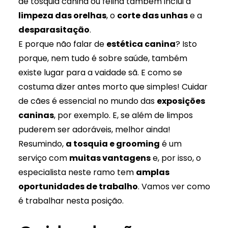
de tosquia canina ou felina também inclui a
limpeza das orelhas
, o
corte das unhas
e a
desparasitação
.
E porque não falar de
estética canina
? Isto
porque, nem tudo é sobre saúde, também
existe lugar para a vaidade sã. E como se
costuma dizer antes morto que simples! Cuidar
de cães é essencial no mundo das
exposições
caninas
, por exemplo. E, se além de limpos
puderem ser adoráveis​​, melhor ainda!
Resumindo,
a tosquia e grooming
é um
serviço com
muitas vantagens
e, por isso, o
especialista neste ramo tem
amplas
oportunidades de trabalho
. Vamos ver como
é trabalhar nesta posição.