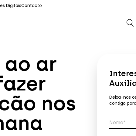
s Digitais
Contacto
 ao ar
Intere
fazer
Auxili
 cão nos
Deixa-nos o
contigo par
emana
Nome*