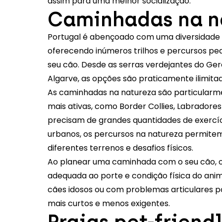
assim para uma melhor socialização.
Caminhadas na n
Portugal é abençoado com uma diversidade in
oferecendo inúmeros trilhos e percursos ped
seu cão. Desde as serras verdejantes do Ger
Algarve, as opções são praticamente ilimitad
As caminhadas na natureza são particularm
mais ativas, como Border Collies, Labradore
precisam de grandes quantidades de exercíci
urbanos, os percursos na natureza permitem
diferentes terrenos e desafios físicos.
Ao planear uma caminhada com o seu cão, opt
adequada ao porte e condição física do anim
cães idosos ou com problemas articulares 
mais curtos e menos exigentes.
Praias pet-friend