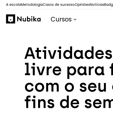
A escola
Metodologia
Casos de sucesso
Opiniões
Notícias
Badge
Cursos
Atividades
livre para 
com o seu
fins de s