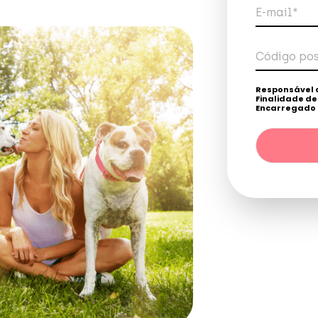
E-mail*
Código pos
Tele
Responsável 
Finalidade d
Encarregado 
Destinatários
legal. / Direito
direitos, confo