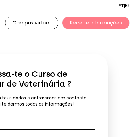
PT
|
ES
Campus virtual
Recebe informações
Campus virtual
Recebe informações
ssa-te o
Curso de
ar de Veterinária
?
s teus dados e entraremos em contacto
a te darmos todas as informações!