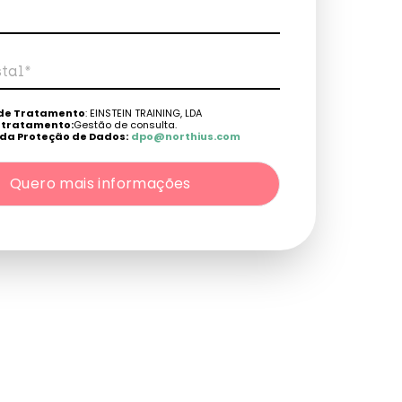
tal*
fone*
de Tratamento
: EINSTEIN TRAINING, LDA
e tratamento:
Gestão de consulta.
da Proteção de Dados:
dpo@northius.com
Quero mais informações
: Nenhum dado será transferido, exceto por obrigação
s: aceder, retificar e excluir os dados, bem como outros
rme o explicito na
Política de Privacidade
.
Quero mais informações