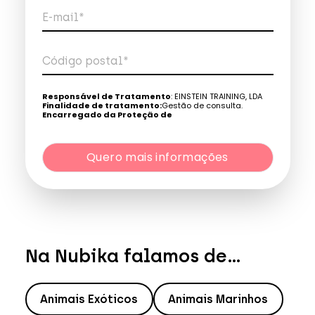
E-mail*
Código postal*
Telefone*
Responsável de Tratamento
: EINSTEIN TRAINING, LDA
Finalidade de tratamento:
Gestão de consulta.
Encarregado da Proteção de
Dados:
dpo@northius.com
Quero mais informações
Destinatários
: Nenhum dado será transferido, exceto
por obrigação legal. / Direitos: aceder, retificar e excluir os
dados, bem como outros direitos, conforme o explicito na
Quero mais informações
Política de Privacidade
.
Na Nubika falamos de...
Animais Exóticos
Animais Marinhos