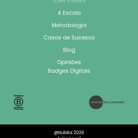
SOBRE A NUBIKA
A Escola
Metodologia
Casos de Sucesso
Blog
Opiniões
Badges Digitais
@Nubika 2026