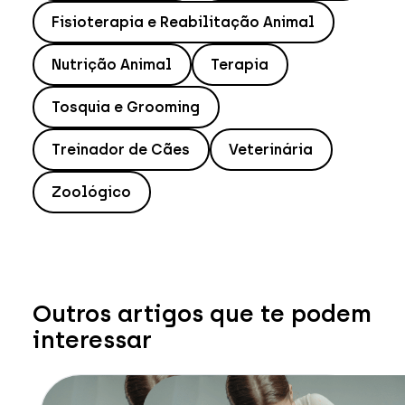
Fisioterapia e Reabilitação Animal
Nutrição Animal
Terapia
Tosquia e Grooming
Treinador de Cães
Veterinária
Zoológico
Outros artigos que te podem
interessar