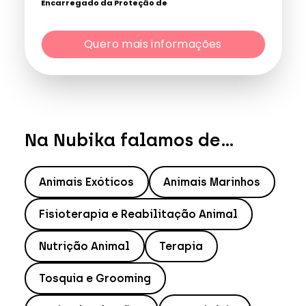
Encarregado da Proteção de
Dados:
dpo@northius.com
Quero mais informações
Destinatários
: Nenhum dado será transferido, exceto
por obrigação legal. / Direitos: aceder, retificar e excluir os
dados, bem como outros direitos, conforme o explicito na
Quero mais informações
Política de Privacidade
.
Na Nubika falamos de...
Animais Exóticos
Animais Marinhos
Fisioterapia e Reabilitação Animal
Nutrição Animal
Terapia
Tosquia e Grooming