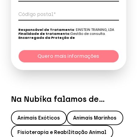
Código postal*
Telefone*
Responsável de Tratamento
: EINSTEIN TRAINING, LDA
Finalidade de tratamento:
Gestão de consulta.
Encarregado da Proteção de
Dados:
dpo@northius.com
Quero mais informações
Destinatários
: Nenhum dado será transferido, exceto
por obrigação legal. / Direitos: aceder, retificar e excluir os
dados, bem como outros direitos, conforme o explicito na
Quero mais informações
Política de Privacidade
.
Na Nubika falamos de...
Animais Exóticos
Animais Marinhos
Fisioterapia e Reabilitação Animal