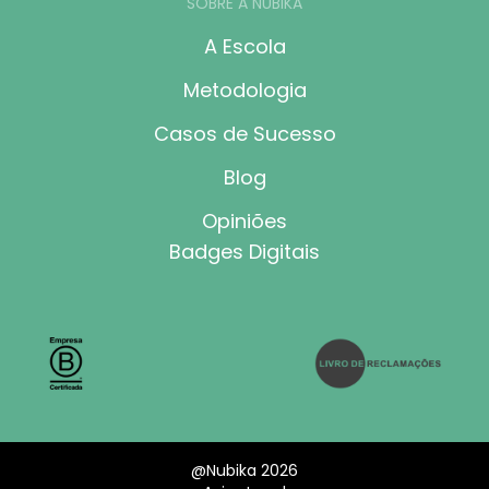
SOBRE A NUBIKA
A Escola
Metodologia
Casos de Sucesso
Blog
Opiniões
Badges Digitais
@Nubika 2026